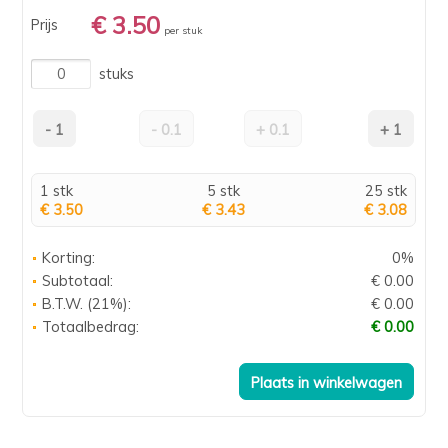
€ 3.50
Prijs
per stuk
stuks
1 stk
5 stk
25 stk
€ 3.50
€ 3.43
€ 3.08
Korting:
0%
Subtotaal:
€ 0.00
B.T.W. (21%):
€ 0.00
Totaalbedrag:
€ 0.00