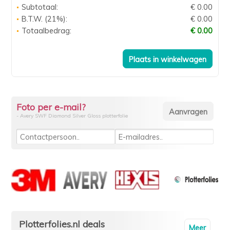
Subtotaal:
€ 0.00
B.T.W. (21%):
€ 0.00
Totaalbedrag:
€ 0.00
Foto per e-mail?
- Avery SWF Diamond Silver Gloss plotterfolie
Plotterfolies.nl deals
Meer