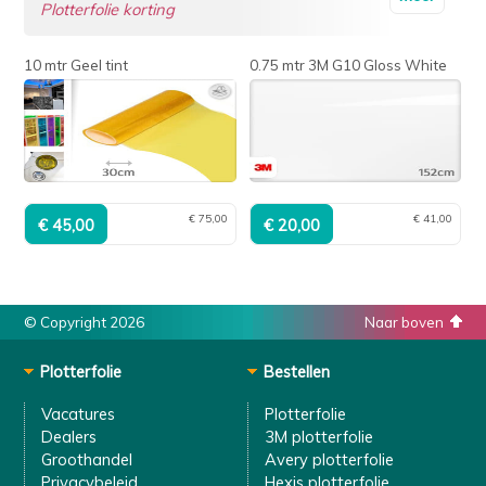
Plotterfolie korting
10 mtr Geel tint
0.75 mtr 3M G10 Gloss White
€ 75,00
€ 41,00
© Copyright 2026
Naar boven
Plotterfolie
Bestellen
Vacatures
Plotterfolie
Dealers
3M plotterfolie
Groothandel
Avery plotterfolie
Privacybeleid
Hexis plotterfolie