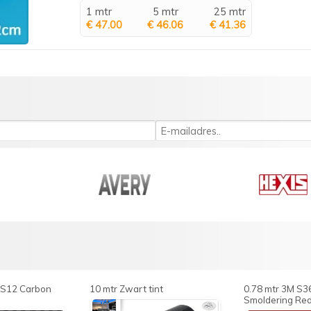
1 mtr
5 mtr
25 mtr
€ 47.00
€ 46.06
€ 41.36
FS12 Carbon
10 mtr Zwart tint
0.78 mtr 3M S3
Smoldering Re