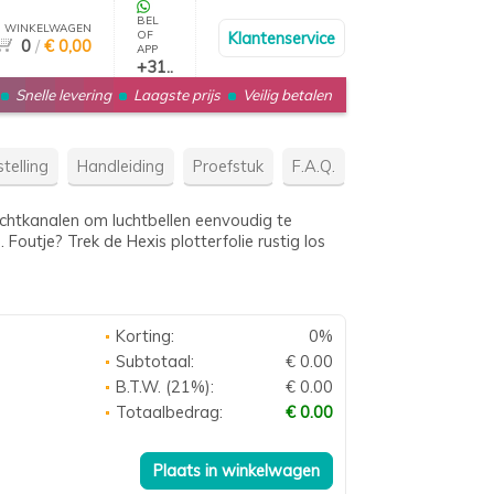
BEL
WINKELWAGEN
OF
Klantenservice
0
/
€ 0,00
APP
+31..
Snelle levering
Laagste prijs
Veilig betalen
telling
Handleiding
Proefstuk
F.A.Q.
chtkanalen om luchtbellen eenvoudig te
Foutje? Trek de Hexis plotterfolie rustig los
Korting:
0%
Subtotaal:
€ 0.00
B.T.W. (21%):
€ 0.00
Totaalbedrag:
€ 0.00