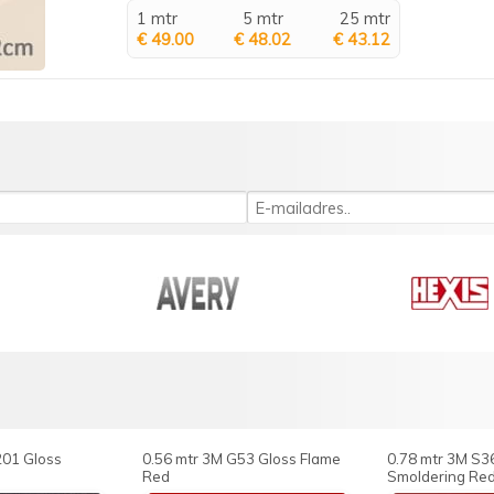
1 mtr
5 mtr
25 mtr
€ 49.00
€ 48.02
€ 43.12
201 Gloss
0.56 mtr 3M G53 Gloss Flame
0.78 mtr 3M S3
Red
Smoldering Re