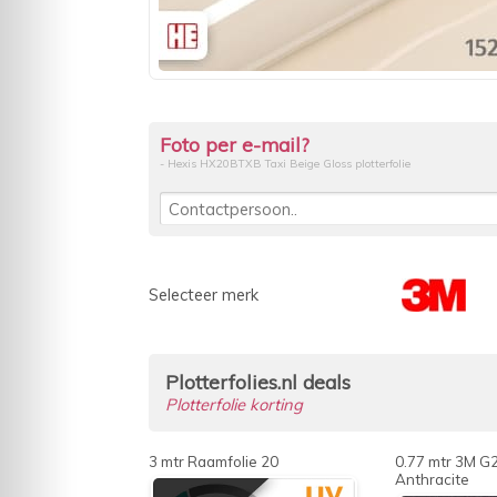
Foto per e-mail?
- Hexis HX20BTXB Taxi Beige Gloss plotterfolie
Selecteer merk
Plotterfolies.nl deals
Plotterfolie korting
3 mtr Raamfolie 20
0.77 mtr 3M G
Anthracite