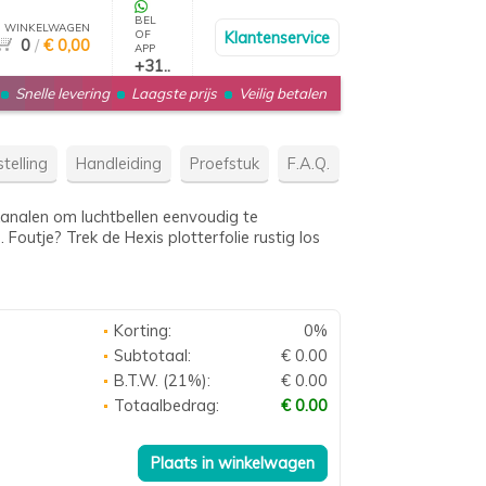
BEL
WINKELWAGEN
OF
Klantenservice
0
/
€ 0,00
APP
+31..
Snelle levering
Laagste prijs
Veilig betalen
telling
Handleiding
Proefstuk
F.A.Q.
kanalen om luchtbellen eenvoudig te
Foutje? Trek de Hexis plotterfolie rustig los
Korting:
0%
Subtotaal:
€ 0.00
B.T.W. (21%):
€ 0.00
Totaalbedrag:
€ 0.00