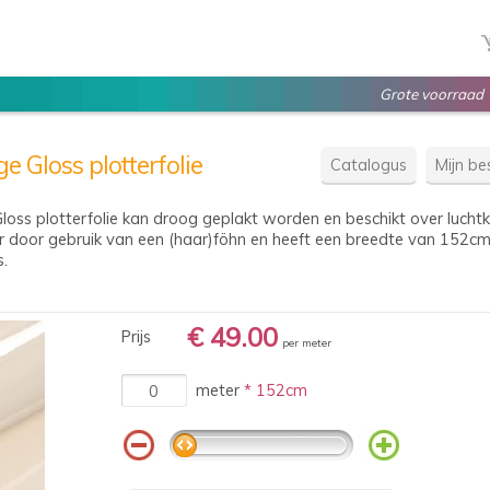
Grote voorraad
 Gloss plotterfolie
Catalogus
Mijn bes
oss plotterfolie kan droog geplakt worden en beschikt over lucht
ar door gebruik van een (haar)föhn en heeft een breedte van 152cm. 
s.
€ 49.00
Prijs
per meter
meter
* 152cm