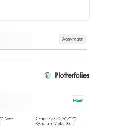
Meer
63 Satin
2 mtr Hexis HX20VBYB
d
Byzantine Violet Gloss