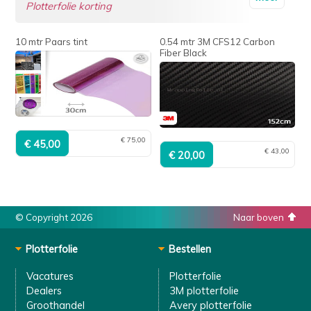
Plotterfolie korting
10 mtr Paars tint
0.54 mtr 3M CFS12 Carbon
Fiber Black
€ 75,00
€ 43,00
© Copyright 2026
Naar boven
Plotterfolie
Bestellen
Vacatures
Plotterfolie
Dealers
3M plotterfolie
Groothandel
Avery plotterfolie