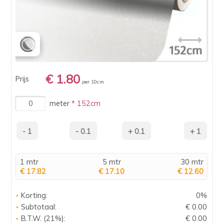
€ 1.80
Prijs
per 10cm
meter
* 152cm
1 mtr
5 mtr
30 mtr
€ 17.82
€ 17.10
€ 12.60
Korting:
0%
Subtotaal:
€ 0.00
B.T.W. (21%):
€ 0.00