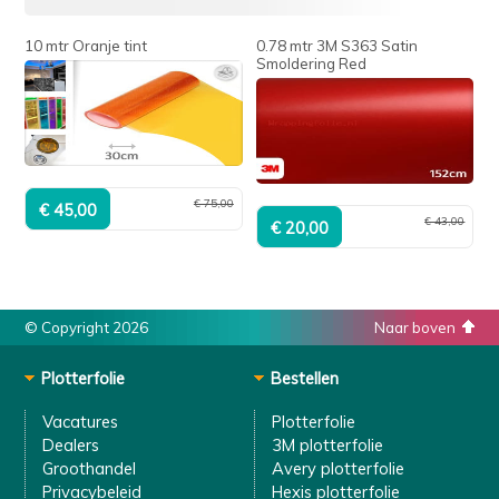
10 mtr Oranje tint
0.78 mtr 3M S363 Satin
Smoldering Red
€ 75,00
€ 43,00
© Copyright 2026
Naar boven
Plotterfolie
Bestellen
Vacatures
Plotterfolie
Dealers
3M plotterfolie
Groothandel
Avery plotterfolie
Privacybeleid
Hexis plotterfolie