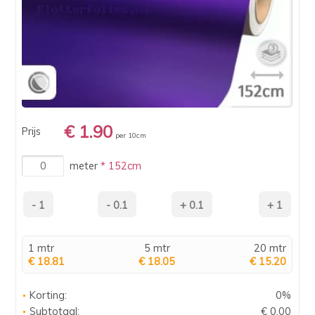
€ 1.90
Prijs
per 10cm
meter
* 152cm
1 mtr
5 mtr
20 mtr
€ 18.81
€ 18.05
€ 15.20
Korting:
0%
Subtotaal:
€ 0.00