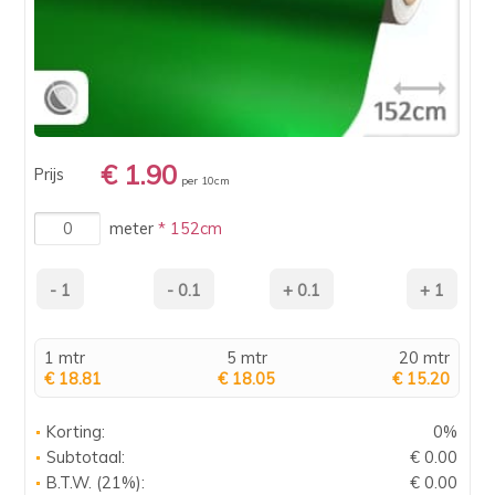
€ 1.90
Prijs
per 10cm
meter
* 152cm
1 mtr
5 mtr
20 mtr
€ 18.81
€ 18.05
€ 15.20
Korting:
0%
Subtotaal:
€ 0.00
B.T.W. (21%):
€ 0.00