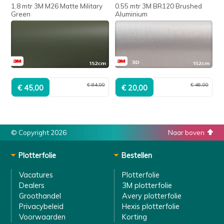
1.8 mtr 3M M26 Matte Military
0.55 mtr 3M BR120 Brushed
Green
Aluminium
€ 84,00
€ 46,00
© Copyright 2026
Naar boven
Plotterfolie
Bestellen
Vacatures
Plotterfolie
Dealers
3M plotterfolie
Groothandel
Avery plotterfolie
Privacybeleid
Hexis plotterfolie
Voorwaarden
Korting