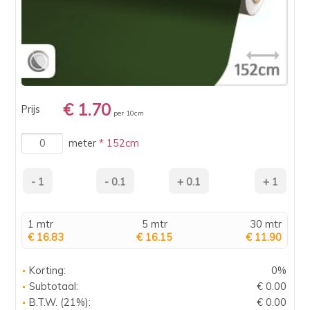
€ 1.70
Prijs
per 10cm
meter
* 152cm
1 mtr
5 mtr
30 mtr
€ 16.83
€ 16.15
€ 11.90
Korting:
0%
Subtotaal:
€ 0.00
B.T.W. (21%):
€ 0.00