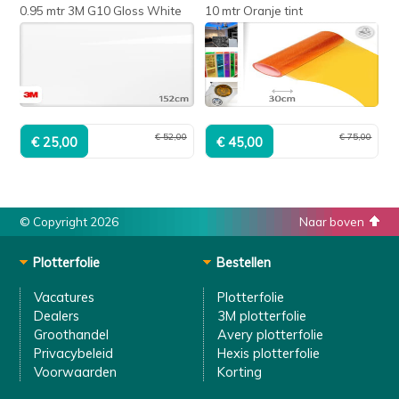
0.95 mtr 3M G10 Gloss White
10 mtr Oranje tint
€ 52,00
€ 75,00
© Copyright 2026
Naar boven
Plotterfolie
Bestellen
Vacatures
Plotterfolie
Dealers
3M plotterfolie
Groothandel
Avery plotterfolie
Privacybeleid
Hexis plotterfolie
Voorwaarden
Korting