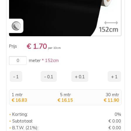
€ 1.70
Prijs
per 10cm
meter
* 152cm
1 mtr
5 mtr
30 mtr
€ 16.83
€ 16.15
€ 11.90
Korting:
0%
Subtotaal:
€ 0.00
B.T.W. (21%):
€ 0.00