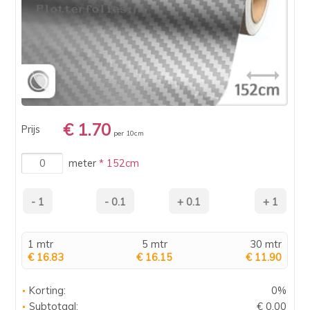
€ 1.70
Prijs
per 10cm
meter
* 152cm
1 mtr
5 mtr
30 mtr
€ 16.83
€ 16.15
€ 11.90
Korting:
0%
Subtotaal:
€ 0.00