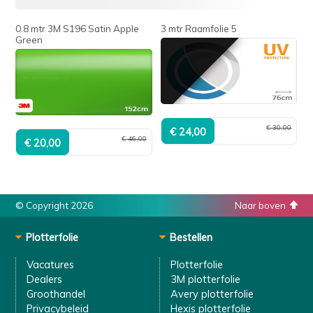
0.8 mtr 3M S196 Satin Apple
3 mtr Raamfolie 5
Green
€ 30,00
€ 46,00
© Copyright 2026
Naar boven
Plotterfolie
Bestellen
Vacatures
Plotterfolie
Dealers
3M plotterfolie
Groothandel
Avery plotterfolie
Privacybeleid
Hexis plotterfolie