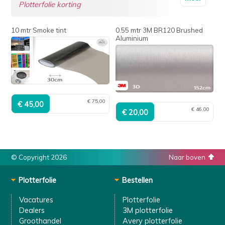
Plotterfolie korting
10 mtr Smoke tint
0.55 mtr 3M BR120 Brushed
Aluminium
€ 75,00
€ 46,00
© Copyright 2026
Naar boven
Plotterfolie
Bestellen
Vacatures
Plotterfolie
Dealers
3M plotterfolie
Groothandel
Avery plotterfolie