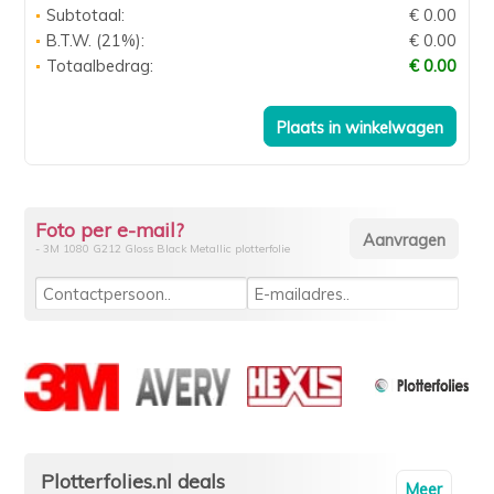
Subtotaal:
€ 0.00
B.T.W. (21%):
€ 0.00
Totaalbedrag:
€ 0.00
Foto per e-mail?
- 3M 1080 G212 Gloss Black Metallic plotterfolie
Plotterfolies.nl deals
Meer