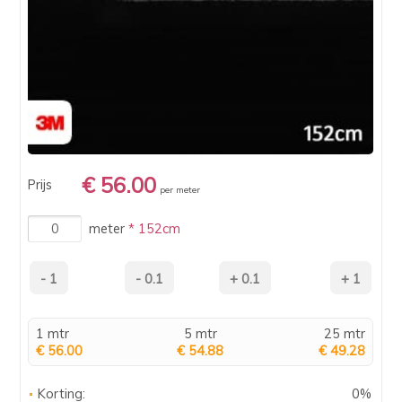
€ 56.00
Prijs
per meter
meter
* 152cm
1 mtr
5 mtr
25 mtr
€ 56.00
€ 54.88
€ 49.28
Korting:
0%