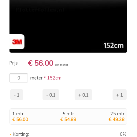
€ 56.00
Prijs
per meter
meter
* 152cm
1 mtr
5 mtr
25 mtr
€ 56.00
€ 54.88
€ 49.28
Korting:
0%