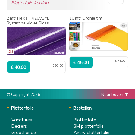
Plotterfolie korting
2 mtr Hexis HX20VBYB
10 mtr Oranje tint
Byzantine Violet Gloss
€ 75,00
€ 90,00
© Copyright 2026
Naar boven
Plotterfolie
Bestellen
Vacatures
Plotterfolie
Dealers
3M plotterfolie
Groothandel
Avery plotterfolie