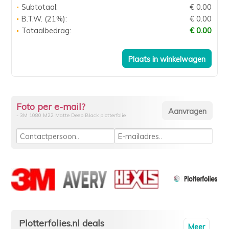
Subtotaal:
€ 0.00
B.T.W. (21%):
€ 0.00
Totaalbedrag:
€ 0.00
Foto per e-mail?
- 3M 1080 M22 Matte Deep Black plotterfolie
Plotterfolies.nl deals
Meer