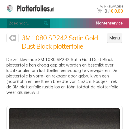
WINKELWAGEN
0
/
€ 0,00
Klantenservice
3M 1080 SP242 Satin Gold
Menu
Dust Black plotterfolie
De zelfklevende 3M 1080 SP242 Satin Gold Dust Black
plotterfolie kan droog geplakt worden en beschikt over
luchtkanalen om luchtbellen eenvoudig te verwijderen. De
plotterfolie is vorm- en rekbaar door gebruik van een
(haar)föhn en heeft een breedte van 152cm. Foutje? Trek
de 3M plotterfolie rustig los en föhn totdat de plotterfolie
weer als nieuw is.