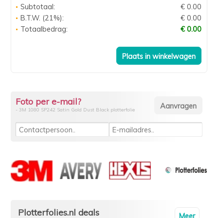
Subtotaal:
€ 0.00
B.T.W. (21%):
€ 0.00
Totaalbedrag:
€ 0.00
Foto per e-mail?
- 3M 1080 SP242 Satin Gold Dust Black plotterfolie
Plotterfolies.nl deals
Meer