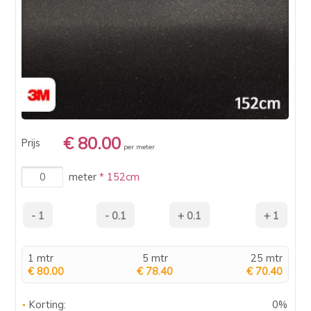
€ 80.00
Prijs
per meter
meter
* 152cm
1 mtr
5 mtr
25 mtr
€ 80.00
€ 78.40
€ 70.40
Korting:
0%