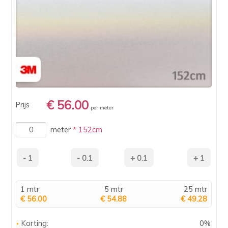
€ 56.00
Prijs
per meter
meter
* 152cm
1 mtr
5 mtr
25 mtr
€ 56.00
€ 54.88
€ 49.28
Korting:
0%