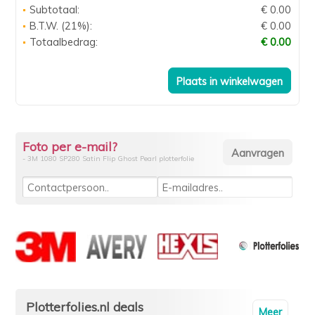
Subtotaal:
€ 0.00
B.T.W. (21%):
€ 0.00
Totaalbedrag:
€ 0.00
Foto per e-mail?
- 3M 1080 SP280 Satin Flip Ghost Pearl plotterfolie
Plotterfolies.nl deals
Meer