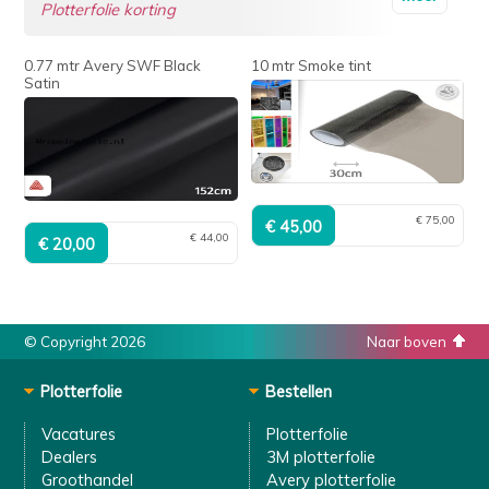
Plotterfolie korting
0.77 mtr Avery SWF Black
10 mtr Smoke tint
Satin
€ 75,00
€ 44,00
© Copyright 2026
Naar boven
Plotterfolie
Bestellen
Vacatures
Plotterfolie
Dealers
3M plotterfolie
Groothandel
Avery plotterfolie